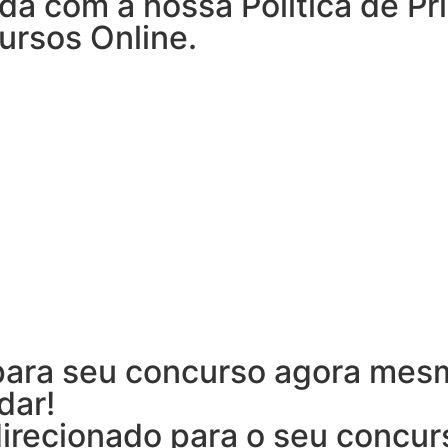
da com a nossa Política de Pr
rsos Online.
para seu concurso agora mesm
dar!
irecionado para o seu concu