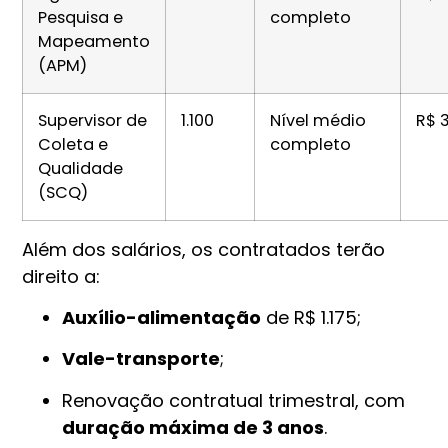
Pesquisa e
completo
Mapeamento
(APM)
Supervisor de
1.100
Nível médio
R$ 
Coleta e
completo
Qualidade
(SCQ)
Além dos salários, os contratados terão
direito a:
Auxílio-alimentação
de R$ 1.175;
Vale-transporte
;
Renovação contratual trimestral, com
duração máxima de 3 anos
.