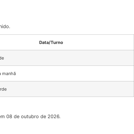
hido.
Data/Turno
de
a manhã
rde
 em 08 de outubro de 2026.