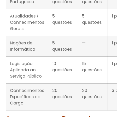
Portuguesa
questões
questões
Atualidades /
5
5
1 
Conhecimentos
questões
questões
Gerais
Noções de
5
—
1 
Informática
questões
Legislação
10
15
1 
Aplicada ao
questões
questões
Serviço Público
Conhecimentos
20
20
3 
Específicos do
questões
questões
Cargo