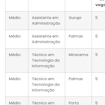
vag
Médio
Assistente em
Gurupi
5
Administração
Médio
Assistente em
Palmas
5
Administração
Médio
Técnico em
Miracema
5
Tecnologia da
Informação
Médio
Técnico em
Palmas
5
Tecnologia da
Informação
Médio
Técnico em
Porto
5