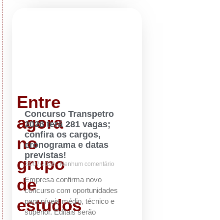
Entre
Concurso Transpetro
agora
2026 terá 281 vagas;
confira os cargos,
no
cronograma e datas
previstas!
grupo
31/07/2026
Nenhum comentário
de
Empresa confirma novo
concurso com oportunidades
estudos
para níveis médio, técnico e
superior. Editais serão