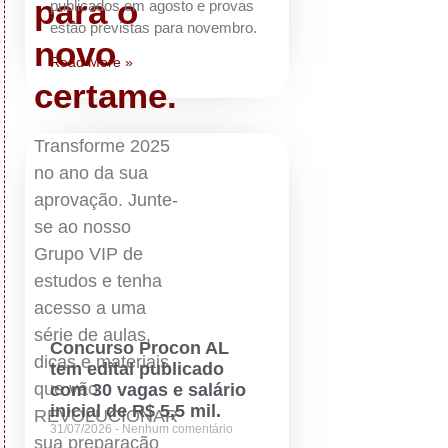
para o
publicados em agosto e provas
estão previstas para novembro.
novo
Read More »
certame.
Transforme 2025
no ano da sua
aprovação. Junte-
se ao nosso
Grupo VIP de
estudos e tenha
acesso a uma
série de aulas,
Concurso Procon AL
dicas e materiais
tem edital publicado
que vão
com 30 vagas e salário
inicial de R$ 5,5 mil.
REVOLUCIONAR
31/07/2026
Nenhum comentário
sua preparação