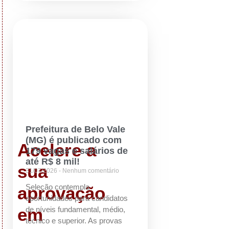
Prefeitura de Belo Vale
(MG) é publicado com
Acelere a
179 vagas e salários de
até R$ 8 mil!
sua
31/07/2026
Nenhum comentário
Seleção contempla
aprovação
oportunidades para candidatos
em
de níveis fundamental, médio,
técnico e superior. As provas