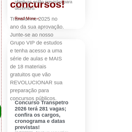
concursos!
objetivas estão previstas para
dezembro.
Read More »
Transforme 2025 no
ano da sua aprovação.
Junte-se ao nosso
Grupo VIP de estudos
e tenha acesso a uma
série de aulas e MAIS
de 18 materiais
gratuitos que vão
REVOLUCIONAR sua
preparação para
concursos públicos.
Concurso Transpetro
2026 terá 281 vagas;
confira os cargos,
cronograma e datas
previstas!