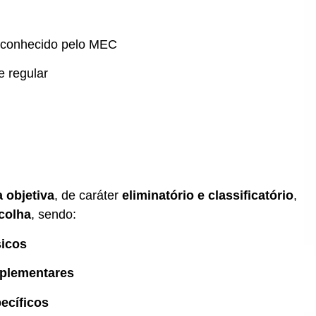
econhecido pelo MEC
e regular
 objetiva
, de caráter
eliminatório e classificatório
,
colha
, sendo:
icos
plementares
ecíficos